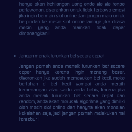
hanya akan kehilangan uang anda sia sia tanpa
perlawanan, disarankan untuk tidak terbawa emosi
jika ingin bermain slot online dan jangan malu untuk
berpindah ke mesin slot online lainnya jika dirasa
mesin yang anda mainkan tidak dapat
dimenangkan !
Jangan menaik turunkan bet secara cepat
Jangan pernah anda menaik turunkan bet secara
cepat hanya karena ingin menang besar,
disarankan jika sudah memasukan bet kecil, maka
bertahan di bet kecil sampai anda meraih
kemenangan atau saldo anda habis, karena jika
anda menaik turunkan bet secara cepat dan
random, anda akan merusak algoritma yang dimiliki
oleh mesin slot online dan hanyna akan menelan
kekalahan saja, jadi jangan pernah melakukan hal
tersebut !