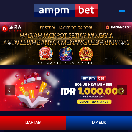
DAFTAR
MASUK