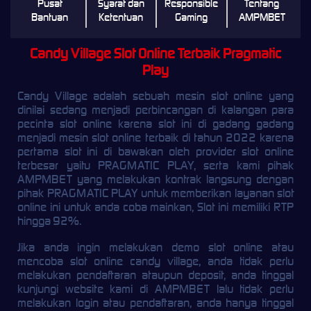
Pusat
Syarat dan
Responsible
Tentang
Bantuan
Ketentuan
Gaming
AMPMBET
Candy Village Slot Online Terbaik Pragmatic
Play
Candy Village adalah sebuah mesin slot online yang
dinilai sedang menjadi perbincangan di kalangan para
pecinta slot online karena slot ini di gadang gadang
menjadi mesin slot online terbaik di tahun 2022 karena
pertama slot ini di bawakan oleh provider slot online
terbesar yaitu PRAGMATIC PLAY, serta kami pihak
AMPMBET yang melakukan kontrak langsung dengan
pihak PRAGMATIC PLAY untuk memberikan layanan slot
online ini untuk anda coba mainkan, Slot ini memiliki RTP
hingga 92%.
Jika anda ingin melakukan demo slot online atau
mencoba slot online candy village, anda tidak perlu
melakukan pendaftaran ataupun deposit, anda tinggal
kunjungi website kami di AMPMBET lalu tidak perlu
melakukan login atau pendaftaran, anda hanya tinggal