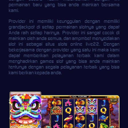
permainan baru yang bisa anda mainkan bersama
kami.
Provider ini memiliki keunggulan dengan memiliki
grandjackpot di setiap permainan slotnya yang dapat
Anda raih setiap harinya. Provider ini sangat cocok di
mainkan oleh anda semua, dan ampmbet menyediakan
slot ini sebagai situs slots online
live22
. Dengan
bekerjasama dengan provider yang satu ini maka kami
dapat memberikan pelayanan terbaik kami dalam
menghadirkan games slot yang bisa anda mainkan
tentunya dengan segala pelayanan terbaik yang bisa
kami berikan kepada anda.