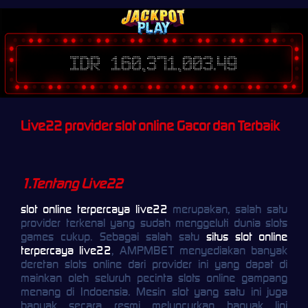
IDR 160,371,003.49
Live22 provider slot online Gacor dan Terbaik
1.Tentang Live22
slot online terpercaya live22
merupakan, salah satu
provider terkenal yang sudah menggeluti dunia slots
games cukup. Sebagai salah satu
situs slot online
terpercaya live22
, AMPMBET menyediakan banyak
deretan slots online dari provider ini yang dapat di
mainkan oleh seluruh pecinta slots online gampang
menang di Indoensia. Mesin slot yang satu ini juga
banyak secara resmi meluncurkan banyak lini