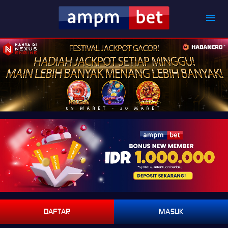
DAFTAR
MASUK